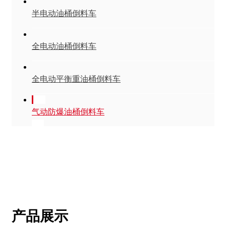
半电动油桶倒料车
全电动油桶倒料车
全电动平衡重油桶倒料车
气动防爆油桶倒料车
产品展示