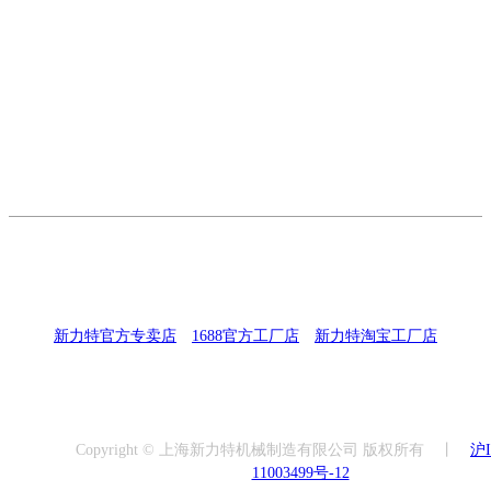
关注我 靠近我
新力特官方专卖店
丨
1688官方工厂店
丨
新力特淘宝工厂店
Copyright © 上海新力特机械制造有限公司 版权所有 丨
沪
11003499号-12