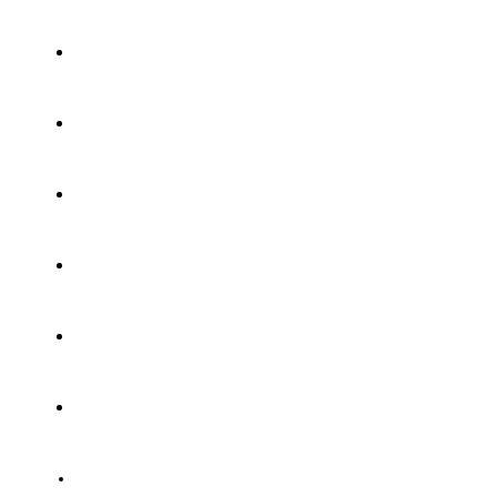
新力特
产品中心
产品定制
技术与服务
产品与支持
关于我们
最新资讯
招聘人才