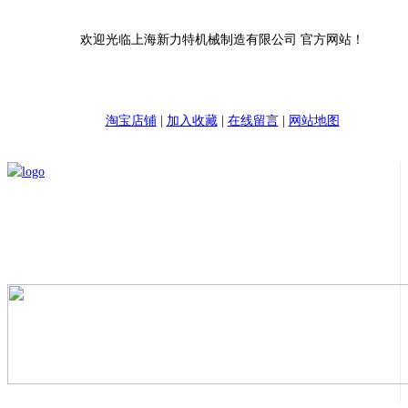
欢迎光临上海新力特机械制造有限公司 官方网站！
淘宝店铺
|
加入收藏
|
在线留言
|
网站地图